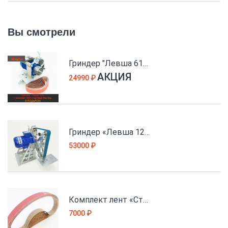
Вы смотрели
Гриндер "Левша 610" + комплект лент стартовый Red Dog
АКЦИЯ
24990
₽
Гриндер «Левша 1250PRO» с поворотным основанием
53000
₽
Комплект лент «Стартовый P80 1250 RED DOG»
7000
₽