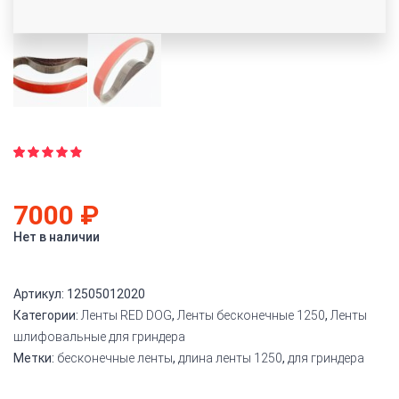
Рейтинг
21
4.86
из
5 на
7000
₽
основе
опроса
пользователя
Нет в наличии
Артикул:
12505012020
Категории:
Ленты RED DOG
,
Ленты бесконечные 1250
,
Ленты
шлифовальные для гриндера
Метки:
бесконечные ленты
,
длина ленты 1250
,
для гриндера