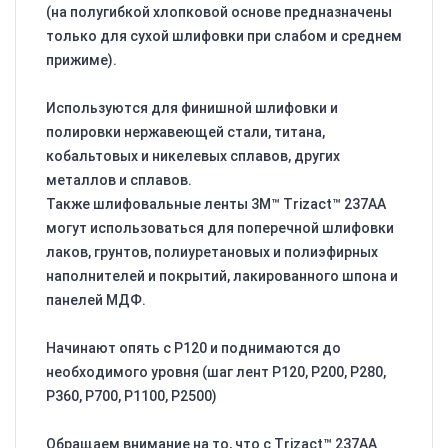
(на полугибкой хлопковой основе предназначены
только для сухой шлифовки при слабом и среднем
прижиме).
Используются для финишной шлифовки и
полировки нержавеющей стали, титана,
кобальтовых и никелевых сплавов, других
металлов и сплавов.
Также шлифовальные ленты 3M™ Trizact™ 237AA
могут использоваться для поперечной шлифовки
лаков, грунтов, полиуретановых и полиэфирных
наполнителей и покрытий, лакированного шпона и
панелей МДФ.
Начинают опять с Р120 и поднимаются до
необходимого уровня (шаг лент Р120, Р200, Р280,
Р360, Р700, Р1100, Р2500)
Обращаем внимание на то, что с Trizact™ 237AA