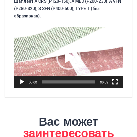
Шаг лент A CRS (Р120-150), A MED (Р200-230), A VFN
(Р280-320), S SFN (Р400-500), TYPE T (без
абразивная).
Видеоплеер
00:00
00:09
Вас может
заинтересовать