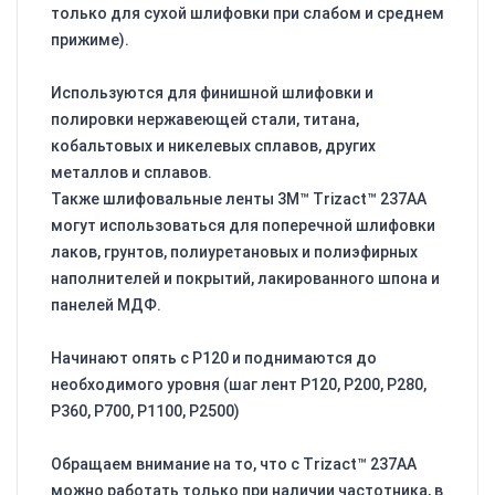
только для сухой шлифовки при слабом и среднем
прижиме).
Используются для финишной шлифовки и
полировки нержавеющей стали, титана,
кобальтовых и никелевых сплавов, других
металлов и сплавов.
Также шлифовальные ленты 3M™ Trizact™ 237AA
могут использоваться для поперечной шлифовки
лаков, грунтов, полиуретановых и полиэфирных
наполнителей и покрытий, лакированного шпона и
панелей МДФ.
Начинают опять с Р120 и поднимаются до
необходимого уровня (шаг лент Р120, Р200, Р280,
Р360, Р700, Р1100, Р2500)
Обращаем внимание на то, что с Trizact™ 237AA
можно работать только при наличии частотника, в