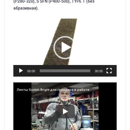
(Р280-320), S SFN (Р400-500), TYPE T (без
абразивная).
Видеоплеер
00:00
00:05
Ленты Scotch Bright для гриндера в работе.