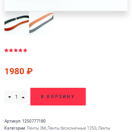
Рейтинг
20
4.85
из
5 на
1980
₽
основе
опроса
пользователей
В КОРЗИНУ
Артикул:
1250777180
Категории:
Ленты 3M
,
Ленты бесконечные 1250
,
Ленты