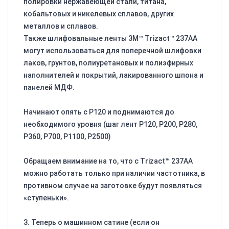
полировки нержавеющей стали, титана,
кобальтовых и никелевых сплавов, других
металлов и сплавов.
Также шлифовальные ленты 3M™ Trizact™ 237AA
могут использоваться для поперечной шлифовки
лаков, грунтов, полиуретановых и полиэфирных
наполнителей и покрытий, лакированного шпона и
панелей МДФ.
Начинают опять с Р120 и поднимаются до
необходимого уровня (шаг лент Р120, Р200, Р280,
Р360, Р700, Р1100, Р2500)
Обращаем внимание на то, что с Trizact™ 237AA
можно работать только при наличии частотника, в
противном случае на заготовке будут появляться
«ступеньки».
3. Теперь о машинном сатине (если он