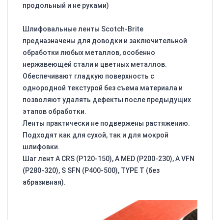
продольный и не руками)
Шлифовальные ленты Scotch-Brite
предназначены для доводки и заключительной
обработки любых металлов, особенно
нержавеющей стали и цветных металлов.
Обеспечивают гладкую поверхность с
однородной текстурой без съема материала и
позволяют удалять дефекты после предыдущих
этапов обработки.
Ленты практически не подвержены растяжению.
Подходят как для сухой, так и для мокрой
шлифовки.
Шаг лент A CRS (Р120-150), A MED (Р200-230), A VFN
(Р280-320), S SFN (Р400-500), TYPE T (без
абразивная).
Видеоплеер