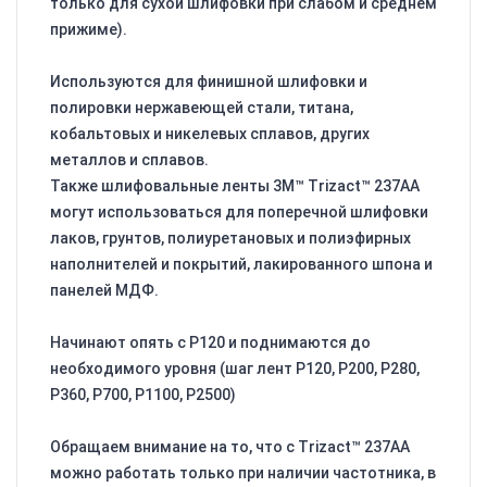
только для сухой шлифовки при слабом и среднем
прижиме).
Используются для финишной шлифовки и
полировки нержавеющей стали, титана,
кобальтовых и никелевых сплавов, других
металлов и сплавов.
Также шлифовальные ленты 3M™ Trizact™ 237AA
могут использоваться для поперечной шлифовки
лаков, грунтов, полиуретановых и полиэфирных
наполнителей и покрытий, лакированного шпона и
панелей МДФ.
Начинают опять с Р120 и поднимаются до
необходимого уровня (шаг лент Р120, Р200, Р280,
Р360, Р700, Р1100, Р2500)
Обращаем внимание на то, что с Trizact™ 237AA
можно работать только при наличии частотника, в