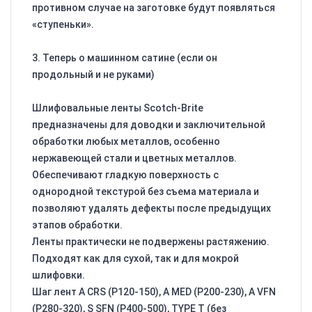
противном случае на заготовке будут появляться
«ступеньки».
3. Теперь о машинном сатине (если он
продольный и не руками)
Шлифовальные ленты Scotch-Brite
предназначены для доводки и заключительной
обработки любых металлов, особенно
нержавеющей стали и цветных металлов.
Обеспечивают гладкую поверхность с
однородной текстурой без съема материала и
позволяют удалять дефекты после предыдущих
этапов обработки.
Ленты практически не подвержены растяжению.
Подходят как для сухой, так и для мокрой
шлифовки.
Шаг лент A CRS (Р120-150), A MED (Р200-230), A VFN
(Р280-320), S SFN (Р400-500), TYPE T (без