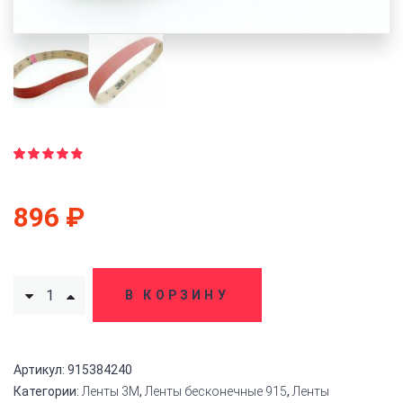
Рейтинг
20
4.80
из
5 на
896
₽
основе
опроса
пользователей
В КОРЗИНУ
Артикул:
915384240
Категории:
Ленты 3M
,
Ленты бесконечные 915
,
Ленты