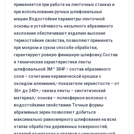
применяется при работе на ленточных станках и
при использовании ручных шлифовальных
машин.Водостойкие параметры ленточной
основы и устойчивость насыпного абразивного
наслоения обеспечивают изделию высокие
термостойкие свойства, позволяют применять
при мокром и сухом способе обработки,
гарантируют ровную финишную шлифовку.Состав
и технические характеристики ленты
шлифовальной 3M™ 384F:• состав абразивного
слоя – сочетание керамической крошки с
оксидом алюминия,• показатели зернистости – от
36+ до 240+,• связка ленты – синтетический
материал,• основа – полиэфирное волокно с
водостойкими свойствами.Точные формы
абразивных зерен позволяют добиться
максимально равномерного шлифования на всех
этапах обработки деревянных поверхностей,
изделий из металла и сплавов с незначительной