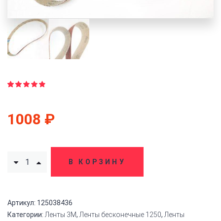
Рейтинг
19
4.84
из
5 на
1008
₽
основе
опроса
пользователей
В КОРЗИНУ
Артикул:
125038436
Категории:
Ленты 3M
,
Ленты бесконечные 1250
,
Ленты