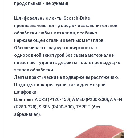
продольный и не руками)
Шлифовальные ленты Scotch-Brite
предназначены для доводки и заключительной
обработки любых металлов, особенно
нержавеющей стали и цветных металлов.
Обеспечивают гладкую поверхность с
однородной текстурой без съема материала и
позволяют удалять дефекты после предыдущих
этапов обработки.
Ленты практически не подвержены растяжению.
Подходят как для сухой, так и для мокрой
шлифовки.
Шаг лент A CRS (Р120-150), A MED (Р200-230), A VFN
(Р280-320), S SFN (Р400-500), TYPE T (без
абразивная).
Видеоплеер