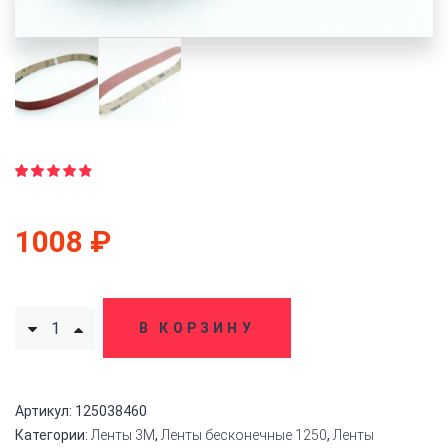
Рейтинг
19
4.79
из
5 на
1008
₽
основе
опроса
пользователей
В КОРЗИНУ
Артикул:
125038460
Категории:
Ленты 3M
,
Ленты бесконечные 1250
,
Ленты