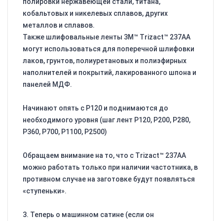
полировки нержавеющей стали, титана,
кобальтовых и никелевых сплавов, других
металлов и сплавов.
Также шлифовальные ленты 3M™ Trizact™ 237AA
могут использоваться для поперечной шлифовки
лаков, грунтов, полиуретановых и полиэфирных
наполнителей и покрытий, лакированного шпона и
панелей МДФ.
Начинают опять с Р120 и поднимаются до
необходимого уровня (шаг лент Р120, Р200, Р280,
Р360, Р700, Р1100, Р2500)
Обращаем внимание на то, что с Trizact™ 237AA
можно работать только при наличии частотника, в
противном случае на заготовке будут появляться
«ступеньки».
3. Теперь о машинном сатине (если он