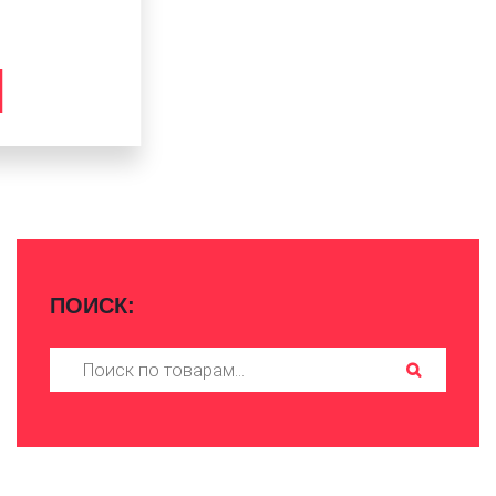
гриндера
3200
₽
В КОРЗИНУ
ПОИСК:
Искать: