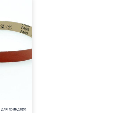
Лента 3M A100 (P200) 1250*50 337DC лента для