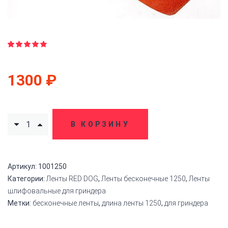
Рейтинг
21
4.86
из
5 на
1300
₽
основе
опроса
пользователя
В КОРЗИНУ
Артикул:
1001250
Категории:
Ленты RED DOG
,
Ленты бесконечные 1250
,
Ленты
шлифовальные для гриндера
Метки:
бесконечные ленты
,
длина ленты 1250
,
для гриндера