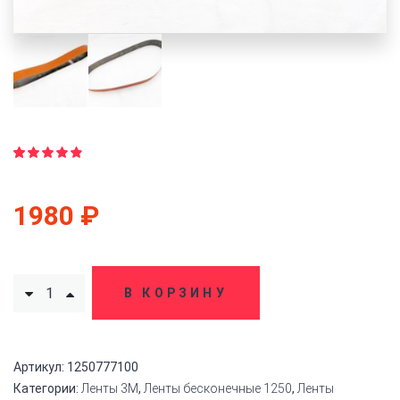
Рейтинг
17
4.82
из
5 на
1980
₽
основе
опроса
пользователей
В КОРЗИНУ
Артикул:
1250777100
Категории:
Ленты 3M
,
Ленты бесконечные 1250
,
Ленты