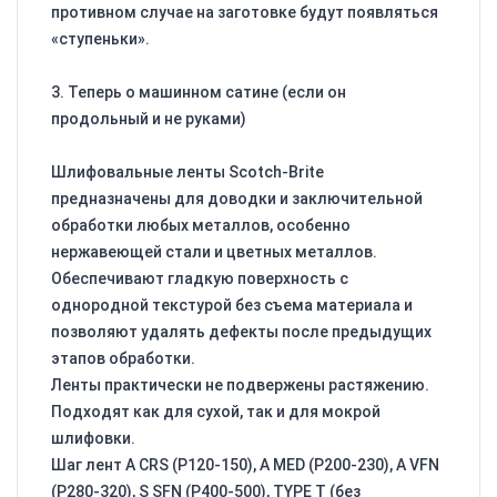
противном случае на заготовке будут появляться
«ступеньки».
3. Теперь о машинном сатине (если он
продольный и не руками)
Шлифовальные ленты Scotch-Brite
предназначены для доводки и заключительной
обработки любых металлов, особенно
нержавеющей стали и цветных металлов.
Обеспечивают гладкую поверхность с
однородной текстурой без съема материала и
позволяют удалять дефекты после предыдущих
этапов обработки.
Ленты практически не подвержены растяжению.
Подходят как для сухой, так и для мокрой
шлифовки.
Шаг лент A CRS (Р120-150), A MED (Р200-230), A VFN
(Р280-320), S SFN (Р400-500), TYPE T (без