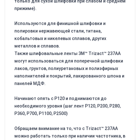
только для сухой шлифовки при слабом и среднем
прижиме).
Используются для финишной шлифовки и
полировки нержавеющей стали, титана,
кобальтовых и никелевых сплавов, других
металлов и сплавов.
Также шлифовальные ленты 3M™ Trizact™ 237AA
могут использоваться для поперечной шлифовки
лаков, грунтов, полиуретановых и полиэфирных
наполнителей и покрытий, лакированного шпона и
панелей МДФ.
Начинают опять с Р120 и поднимаются до
необходимого уровня (шаг лент Р120, Р200, Р280,
Р360, Р700, Р1100, Р2500)
Обращаем внимание на то, что с Trizact™ 237AA
можно работать только при наличии частотника, в